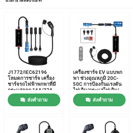
J1772/IEC62196
เครื่องชาร์จ EV แบบพก
โหมดการชาร์จ เครื่อง
พา ช่วงอุณหภูมิ 20C-
ชาร์จรถไฟฟ้าพกพาที่มี
50C การป้องกันแรงดัน
กระแสออก 16A/32A
ไฟเกิน/กระแสไฟเกิน/
บ้าน
ไฟฟ้าลัดวงจร/ขั้วไฟฟ้า
ส่งคำถาม
ส่งคำถาม
ย้อนกลับ
สินค้า
เกี่ยวกับเรา