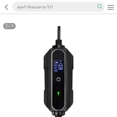
2
/
4