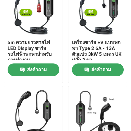
ทัวร์โรงงาน
ควบคุมคุณภาพ
5m ความยาวสายไฟ
เครื่องชาร์จ EV แบบพก
LED Display ชาร์จ
พา Type 2 6A - 13A
ติดต่อเรา
รถไฟฟ้าพกพาสําหรับ
ตัวแปร 3kW 5 เมตร UK
การทํางาน
ปลั๊ก 3 ขา
ส่งคำถาม
ส่งคำถาม
ข่าว
กรณี
ขอใบเสนอราคา
ที่ชาร์จ EV แบบพกพา