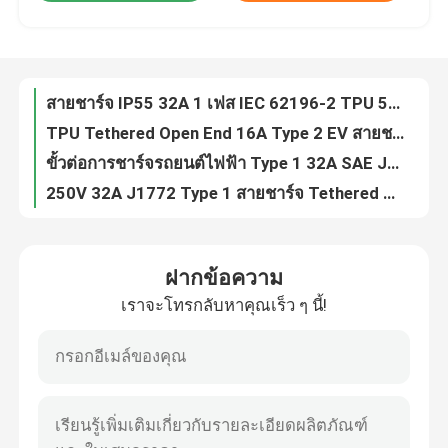
TPU Tethered Open End 16A Type 2 EV สายชาร์จ 480V 5m IEC 62196-2
ขั้วต่อการชาร์จรถยนต์ไฟฟ้า Type 1 32A SAE J1772 EV Plug IP55
ทัวร์โรงงาน
250V 32A J1772 Type 1 สายชาร์จ Tethered Open End Coiled Cable
ยานยนต์ J1772 ปลั๊กเสียบสายเคเบิล Type 1 EV สายชาร์จ 5M
ควบคุมคุณภาพ
สายเทอร์โมพลาสติก Type 1 EV สำหรับเครื่องชาร์จรถยนต์ไฟฟ้า 16A 32A
3 เฟสประเภท 2 สายเคเบิลสำหรับชาร์จไฟบ้าน 380V IEC 62196-2
ติดต่อเรา
16 แอมป์ 11kw ยางซิลิกอน 5m EV สายชาร์จประเภท 2 IEC 62196-2
J1772 Type 1 ถึง Type 2 สายเคเบิลอะแดปเตอร์รถยนต์ไฟฟ้า 0.5m
ข่าว
IP55 Type 1 ถึง Type 2 Converter สายชาร์จ EV Adapter 32A 7.4kW
ฝากข้อความ
32Amp Type 1 EV ปลั๊กชาร์จซ็อกเก็ต UL94V-0 พร้อมสาย 0.5m
เราจะโทรกลับหาคุณเร็ว ๆ นี้!
กรณี
EV Type 1 ถึง Type 2 Converter 32 แอมป์ J1772 อะแดปเตอร์ 15*6*6 ซม.
32A 7.2kW Type 1 ถึง Type 2 EV Adapter Cable 32A IEC 62196-2
UL94V-0 เทสลาถึง J1772 อะแดปเตอร์ 60a EV อะแดปเตอร์ชาร์จ 250V
ขอใบเสนอราคา
60A SAE J1772 ถึง Tesla Adapter EV อะแดปเตอร์ชาร์จ 2000V
EVSE UL94V-O CCS Combo 1 Adapter อะแดปเตอร์ชาร์จ EV 1000VDC
ที่ชาร์จ EV แบบพกพา